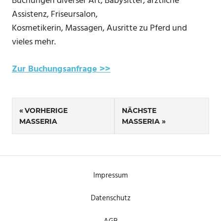
Buchungen diverser Art, Babysitter, ärztliche
Assistenz, Friseursalon,
Kosmetikerin, Massagen, Ausritte zu Pferd und
vieles mehr.
Zur Buchungsanfrage >>
Beitragsnavigation
VORHERIGE
NÄCHSTE
MASSERIA
MASSERIA
Impressum
Datenschutz